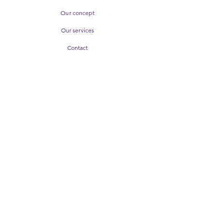
une demande de remboursement et
commandez à nouveau le bijou que vous
Our concept
souhaitez.
Our services
Contact
FAQs
Deliveries and returns
Terms and conditions
of sales
Means of payment
Facebook
instagram