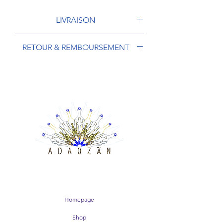
Planter dans de l'argile.
Hauteur pot compris : environ 26 cm
LIVRAISON
Modèle unique
A partir du moment où la commande est
RETOUR & REMBOURSEMENT
validée, l'expédition se fait dans un délai
de 10 jours. S'ajoute donc, à ce temps,
es retours sont à effectuer sous 30 jours
le délai de livraison des envois colissimo
dans leur état d'origine et complets
qui est lui de 2 à 5 jours.
(emballage, bijoux). Tout dommage subi
Il est possible que vous receviez votre
par le produit à cette occasion peut être
bijou dans un délai beaucoup plus court
de nature à faire échec au droit de
si nous disposons déjà des pièces que sa
rétractation. Les frais de retour sont à
conception nécessite. En revanche, nous
votre charge. En cas d'exercice du droit
produisons certaines pièces uniquement
de rétractation, la société Adaozañ
sur demande pour éviter une
procédera au remboursement des
surproduction, d'où les 10 jours
sommes versées, dans un délai de 14
mentionnés plus haut.
jours suivant la notification de votre
Adaozañ, ne peut être tenue pour
demande et via le même moyen de
responsable de retard de livraison dû
paiement que celui utilisé lors de la
exclusivement à des retards des services
Homepage
commande.
postaux ou d'un colis non récupéré
Si vous souhaitez faire un échange, faites
auprès du service de livraison.
Shop