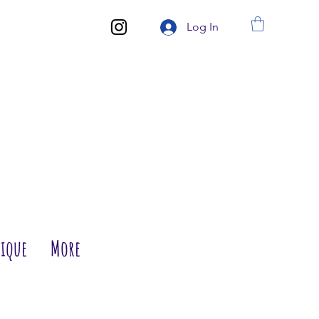
Log In
ique
More