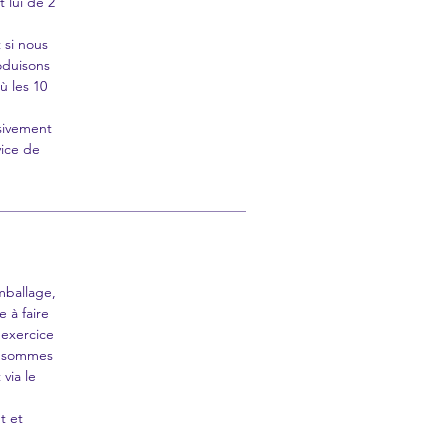
t lui de 2
 si nous
oduisons
ù les 10
sivement
vice de
mballage,
 à faire
'exercice
s sommes
via le
t et