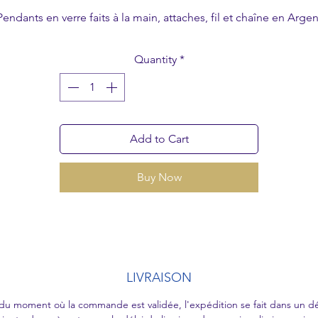
Pendants en verre faits à la main, attaches, fil et chaîne en Argen
925.
collier court.
Quantity
*
Modèle unique.
Add to Cart
Buy Now
LIVRAISON
 du moment où la commande est validée, l'expédition se fait dans un dé