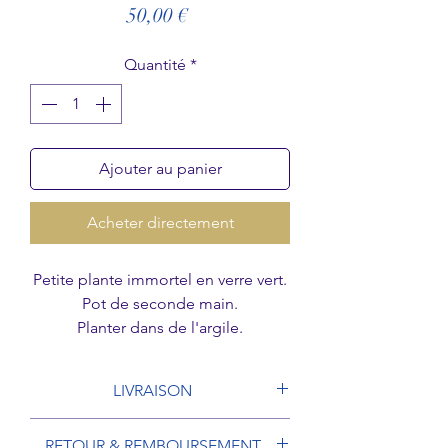
Prix
50,00 €
Quantité
*
Ajouter au panier
Acheter directement
Petite plante immortel en verre vert.
Pot de seconde main.
Planter dans de l'argile.
Hauteur pot compris : environ 11.5
cm
LIVRAISON
Modèle unique
A partir du moment où la commande est
RETOUR & REMBOURSEMENT