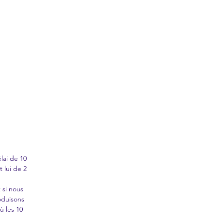
lai de 10
t lui de 2
 si nous
oduisons
ù les 10