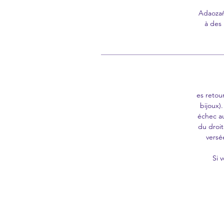
Adaozañ
à des 
es retou
bijoux)
échec au
du droi
versé
Si 