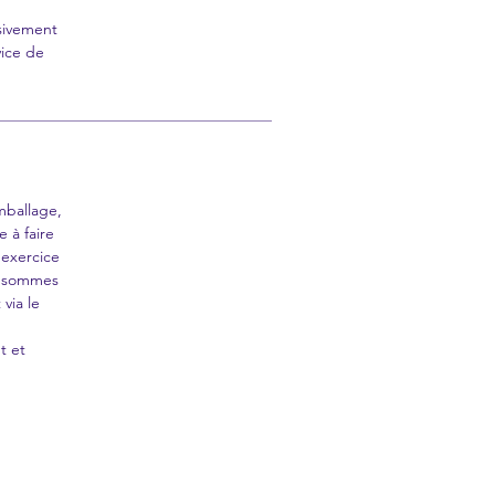
sivement
vice de
mballage,
 à faire
'exercice
s sommes
via le
t et