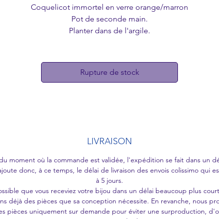
Coquelicot immortel en verre orange/marron
Pot de seconde main.
Planter dans de l'argile.
Hauteur pot compris : environ 22 cm
Modèle unique
Rupture de stock
LIVRAISON
 du moment où la commande est validée, l'expédition se fait dans un dé
ajoute donc, à ce temps, le délai de livraison des envois colissimo qui es
à 5 jours.
possible que vous receviez votre bijou dans un délai beaucoup plus court
ns déjà des pièces que sa conception nécessite. En revanche, nous pr
es pièces uniquement sur demande pour éviter une surproduction, d'o